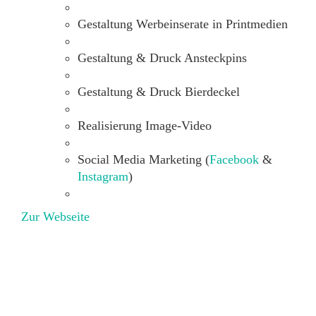
Gestaltung Werbeinserate in Printmedien
CREATION IST KREATIV
Gestaltung & Druck Ansteckpins
Wir sind eine vielseitige Werbeagentur,
lieben gute Dinge und schönes Design.
Gestaltung & Druck Bierdeckel
Schreiben Sie uns:
info@studio-creation.it
Impressum
|
Datenschutz
Realisierung Image-Video
Social Media Marketing (
Facebook
&
Instagram
)
Zur Webseite
© Werbeagentur Studio Creation