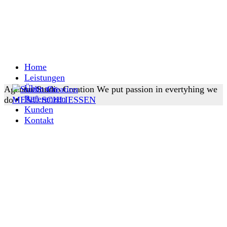
Home
Leistungen
Über uns
Agentur Studio Creation
We put passion in evertyhing we
Referenzen
do
MENU
SCHLIESSEN
Kunden
Kontakt